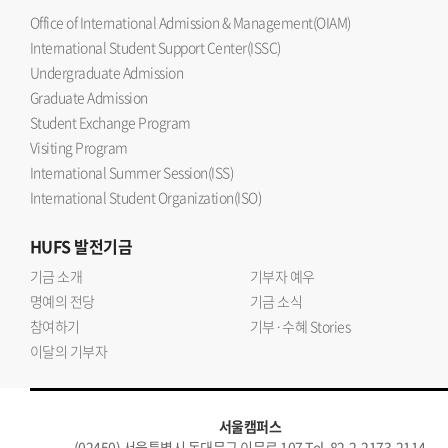
Office of International Admission & Management(OIAM)
International Student Support Center(ISSC)
Undergraduate Admission
Graduate Admission
Student Exchange Program
Visiting Program
International Summer Session(ISS)
International Student Organization(ISO)
HUFS
발전기금
기금 소개
기부자 예우
명예의 전당
기금 소식
참여하기
기부·수혜 Stories
이달의 기부자
서울캠퍼스
(02450) 서울특별시 동대문구 이문로 107 Tel. 82-2-2173-2114