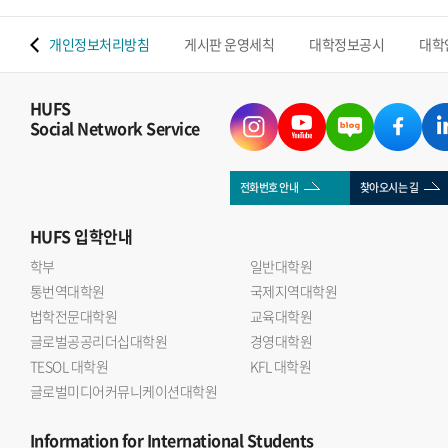
 맵
개인정보처리방침
게시판 운영세칙
대학정보공시
대학
HUFS
Social Network Service
전화번호 안내
찾아오시는 길
HUFS
입학안내
학부
일반대학원
통번역대학원
국제지역대학원
법학전문대학원
교육대학원
글로벌공공리더십대학원
경영대학원
TESOL 대학원
KFL 대학원
글로벌미디어커뮤니케이션대학원
Information
for International Students