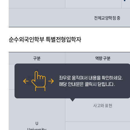
전체교양학점 중
순수외국인학부 특별전형입학자
구분
역량 구분
H
Humanity
인성
미네르바인성
사고와 표현
U
University