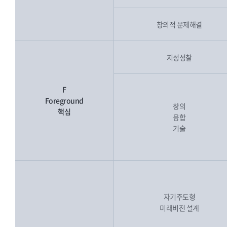
창의적 문제해결
지성성찰
F
Foreground
창의
핵심
융합
기술
자기주도형
미래비전 설계