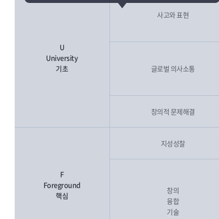
사고와 표현
U
University
기초
글로벌 의사소통
창의적 문제해결
지성성찰
F
Foreground
창의
핵심
융합
기술