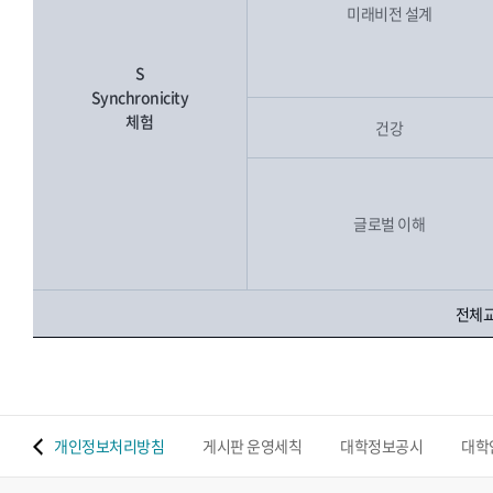
미래비전 설계
S
Synchronicity
체험
건강
글로벌 이해
전체교
 맵
개인정보처리방침
게시판 운영세칙
대학정보공시
대학