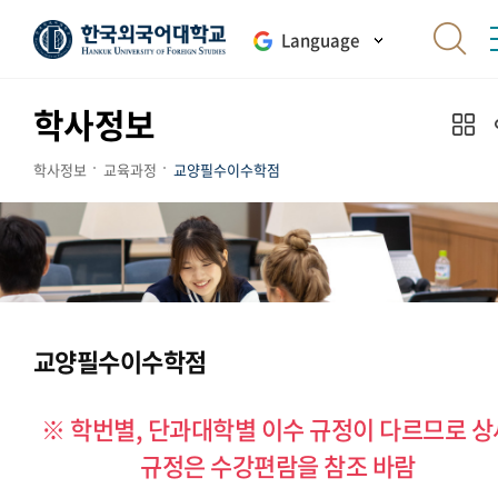
Language
학사정보
학사정보
교육과정
교양필수이수학점
교양필수이수학점
※ 학번별, 단과대학별 이수 규정이 다르므로 상
규정은 수강편람을 참조 바람