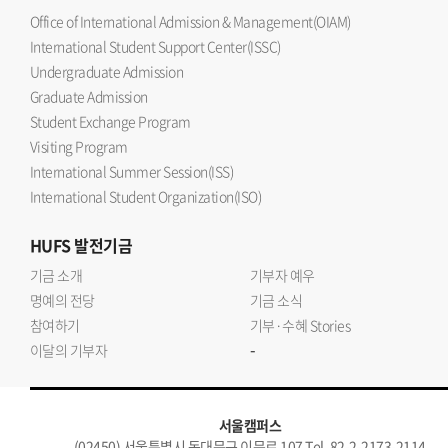
Office of International Admission & Management(OIAM)
International Student Support Center(ISSC)
Undergraduate Admission
Graduate Admission
Student Exchange Program
Visiting Program
International Summer Session(ISS)
International Student Organization(ISO)
HUFS
발전기금
기금 소개
기부자 예우
명예의 전당
기금 소식
참여하기
기부·수혜 Stories
-
이달의 기부자
서울캠퍼스
(02450) 서울특별시 동대문구 이문로 107 Tel. 82-2-2173-2114