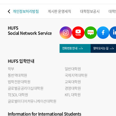
 맵
개인정보처리방침
게시판 운영세칙
대학정보공시
대학
HUFS
Social Network Service
전화번호 안내
찾아오시는 길
HUFS
입학안내
학부
일반대학원
통번역대학원
국제지역대학원
법학전문대학원
교육대학원
글로벌공공리더십대학원
경영대학원
TESOL 대학원
KFL 대학원
글로벌미디어커뮤니케이션대학원
Information
for International Students