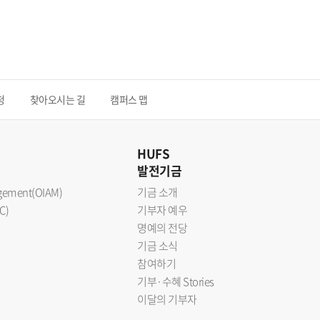
청
찾아오시는 길
캠퍼스 맵
HUFS
발전기금
nagement(OIAM)
기금 소개
C)
기부자 예우
명예의 전당
기금 소식
참여하기
기부·수혜 Stories
이달의 기부자