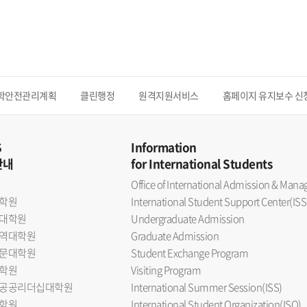
학안전관리계획
클린행정
원격지원서비스
홈페이지 유지보수 신
S
Information
안내
for International Students
Office of International Admission & Ma
학원
International Student Support Center(ISS
대학원
Undergraduate Admission
역대학원
Graduate Admission
문대학원
Student Exchange Program
학원
Visiting Program
공공리더십대학원
International Summer Session(ISS)
학원
International Student Organization(ISO)