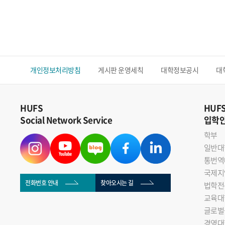
개인정보처리방침
게시판 운영세칙
대학정보공시
대
HUFS
HUF
Social Network Service
입학
학부
일반대
통번역
국제지
전화번호 안내
찾아오시는 길
법학전
교육대
글로벌
경영대