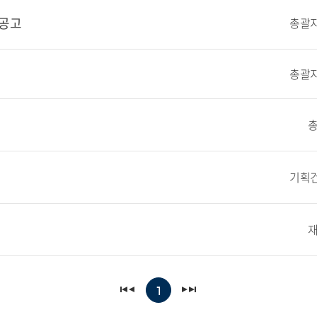
 공고
총괄지
총괄지
기획건
1