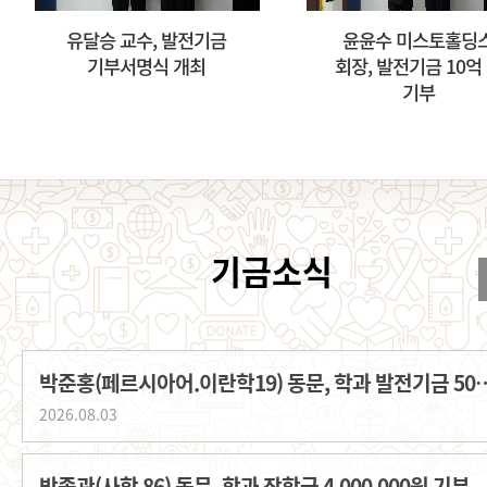
유달승 교수, 발전기금
윤윤수 미스토홀딩스
기부서명식 개최
회장, 발전기금 10억 원
기부
박준홍(페르시아어.이란학19) 동문, 학과
2026.08.03
박종관(사학 86) 동문, 학과 장학금 4,000,000원 기부