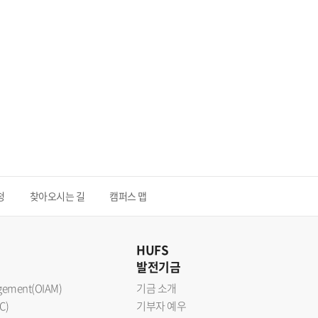
청
찾아오시는 길
캠퍼스 맵
HUFS
발전기금
nagement(OIAM)
기금 소개
C)
기부자 예우