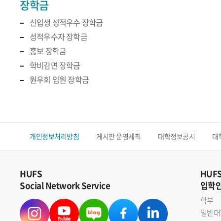
장학금
신입생 성적우수 장학금
성적우수자 장학금
홍보 장학금
학비감면 장학금
원우회 임원 장학금
개인정보처리방침
게시판 운영세칙
대학정보공시
대
HUFS
HUF
Social Network Service
입학
학부
일반대