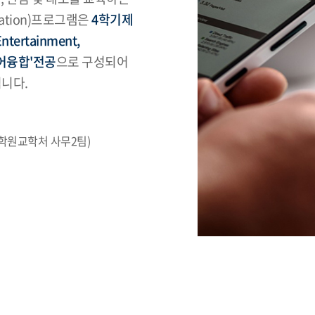
cation)프로그램은
4학기제
ertainment,
디어융합'전공
으로 구성되어
니다.
대학원교학처 사무2팀)