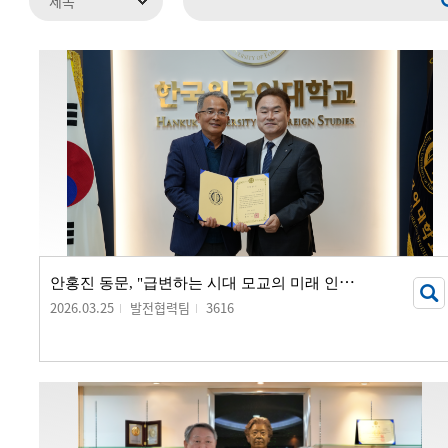
안
홍진 동문, "급변하는 시대 모교의 미래 인재 양성에 보탬되길"...
2026.03.25
발전협력팀
3616