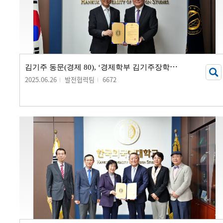
김
기주 동문(경제 80), ‘경제학부 김기주장학금’ 기부 서명식 개최
2025.06.26
발전협력팀
6672