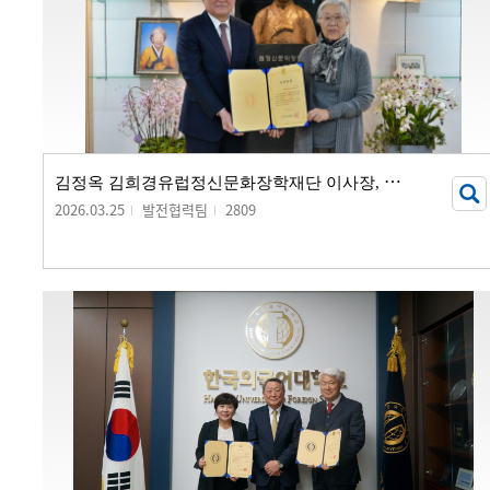
김
정옥 김희경유럽정신문화장학재단 이사장, 발전기금 20억 원 기부
2026.03.25
발전협력팀
2809