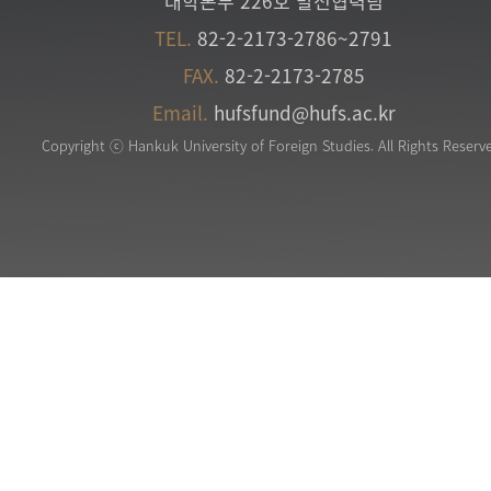
대학본부 226호 발전협력팀
TEL.
82-2-2173-2786~2791
FAX.
82-2-2173-2785
Email.
hufsfund@hufs.ac.kr
Copyright ⓒ Hankuk University of Foreign Studies. All Rights Reserv