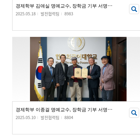
경
제학부 김애실 명예교수, 장학금 기부 서명식 개최
2025.05.18
발전협력팀
8983
경
제학부 이종걸 명예교수, 장학금 기부 서명식 개최
2025.05.10
발전협력팀
8804