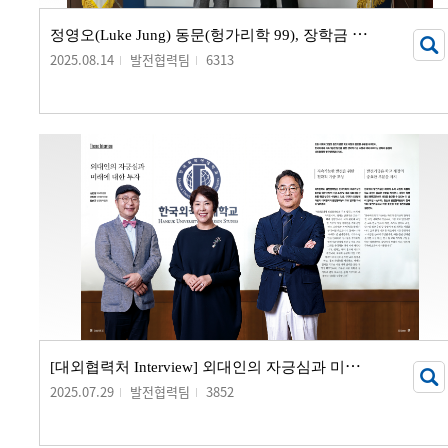
정
영오(Luke Jung) 동문(헝가리학 99), 장학금 기부 서명식 개최
2025.08.14
발전협력팀
6313
[
대외협력처 Interview] 외대인의 자긍심과 미래에 대한 투자
2025.07.29
발전협력팀
3852