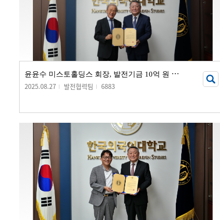
윤
윤수 미스토홀딩스 회장, 발전기금 10억 원 기부
2025.08.27
발전협력팀
6883